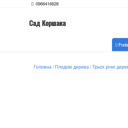
0966416628
Сад Коршака
Produ
Головна
/
Плодові дерева
/
Трьох річні дере