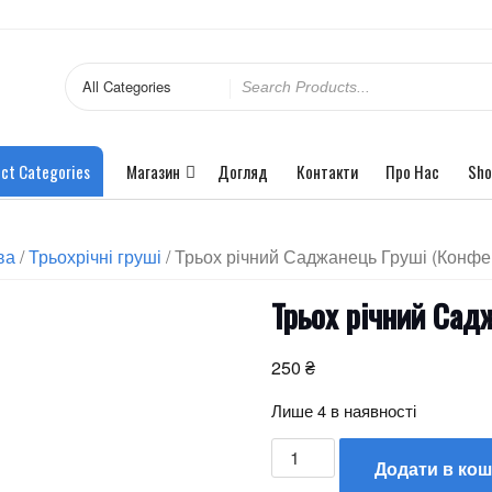
ct Categories
Магазин
Догляд
Контакти
Про Нас
Sho
ва
/
Трьохрічні груші
/ Трьох річний Саджанець Груші (Конфе
Трьох річний Сад
250
₴
Лише 4 в наявності
Додати в ко