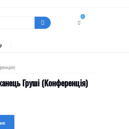
0
p
ренція)
жанець Груші (Конференція)
шик