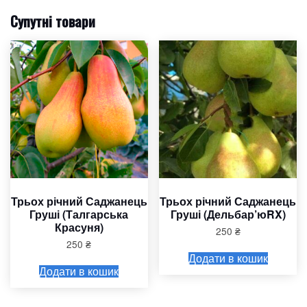
Супутні товари
Трьох річний Саджанець
Трьох річний Саджанець
Груші (Талгарська
Груші (Дельбар’юRX)
Красуня)
250
₴
250
₴
Додати в кошик
Додати в кошик