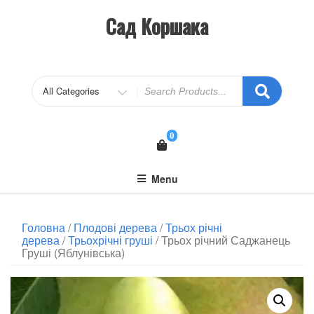
Сад Коршака
0
Menu
Головна
/
Плодові дерева
/
Трьох річні
дерева
/
Трьохрічні груші
/ Трьох річний Саджанець
Груші (Яблунівська)