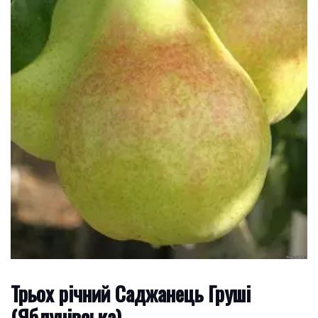
Трьох річний Саджанець Груші
(Яблунівська)