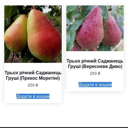
Трьох річний Саджанець
Груші (Вересневе Диво)
Трьох річний Саджанець
250
₴
Груші (Прекос Моретіні)
Додати в кошик
250
₴
Додати в кошик