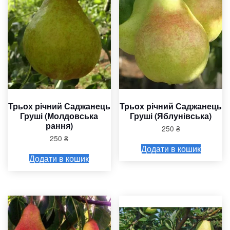
Трьох річний Саджанець
Трьох річний Саджанець
Груші (Молдовська
Груші (Яблунівська)
рання)
250
₴
250
₴
Додати в кошик
Додати в кошик