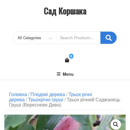
Сад Коршака
0
Menu
Головна
/
Плодові дерева
/
Трьох річні
дерева
/
Трьохрічні груші
/ Трьох річний Саджанець
Груші (Вересневе Диво)