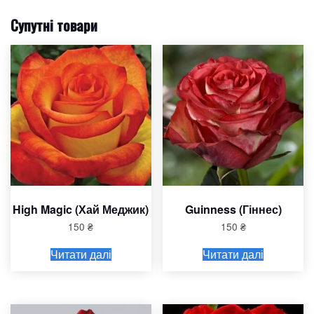
Супутні товари
High Magic (Хай Меджик)
Guinness (Гіннес)
150
₴
150
₴
Читати далі
Читати далі