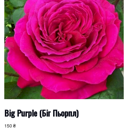
Big Purple (Біг Пьорпл)
150
₴