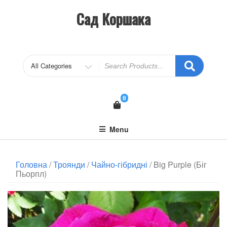
Сад Коршака
0
Menu
Головна
/
Троянди
/
Чайно-гібридні
/ Big Purple (Біг
Пьорпл)