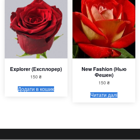
Explorer (Експлорер)
New Fashion (Нью
Фешен)
150
₴
150
₴
Додати в кошик
Читати далі