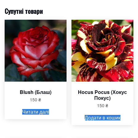
Супутні товари
Blush (Блаш)
Hocus Pocus (Хокус
Покус)
150
₴
150
₴
Читати далі
Додати в кошик