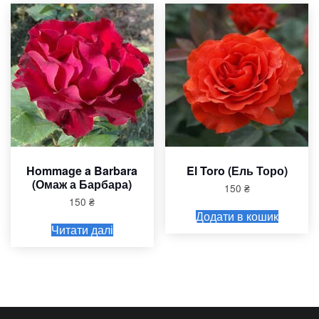
Hommage a Barbara
El Toro (Ель Торо)
(Омаж а Барбара)
150
₴
150
₴
Додати в кошик
Читати далі