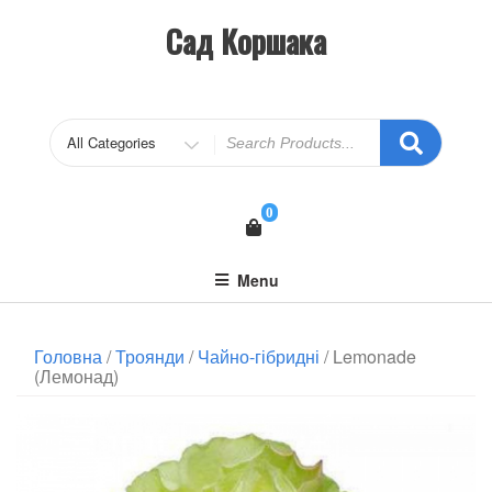
Сад Коршака
0
Menu
Головна
/
Троянди
/
Чайно-гібридні
/ Lemonade
(Лемонад)