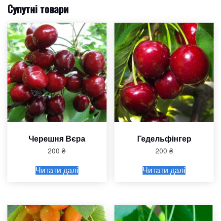
Супутні товари
Черешня Вєра
Гедельфінгер
200
₴
200
₴
Читати далі
Читати далі