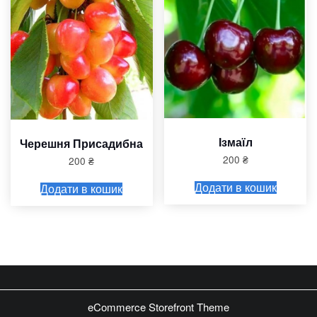
Ізмаїл
Черешня Присадибна
200
₴
200
₴
Додати в кошик
Додати в кошик
eCommerce Storefront Theme