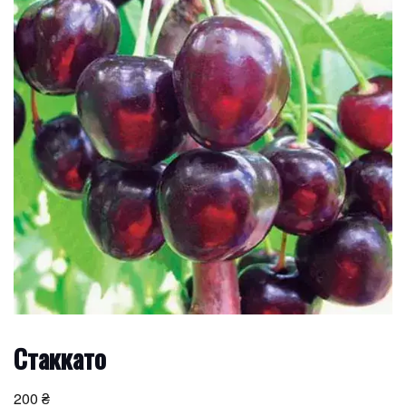
Стаккато
200
₴