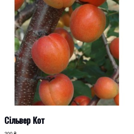
Сільвер Кот
200
₴