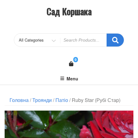
Сад Коршака
0
Menu
Головна
/
Троянди
/
Патіо
/ Ruby Star (Рубі Стар)