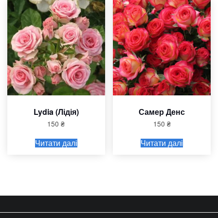
Lydia (Лідія)
Самер Денс
150
₴
150
₴
Читати далі
Читати далі