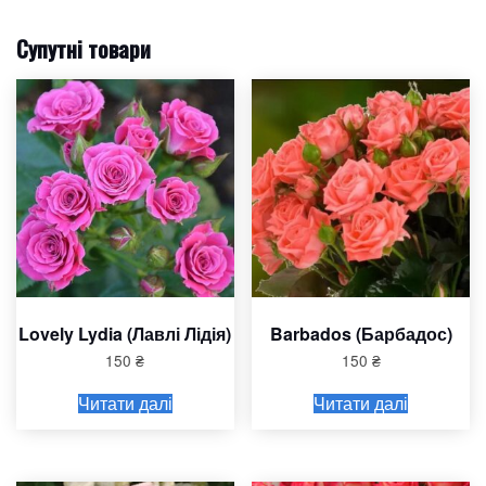
Супутні товари
Lovely Lydia (Лавлі Лідія)
Barbados (Барбадос)
150
₴
150
₴
Читати далі
Читати далі