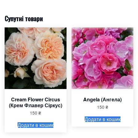
Супутні товари
Cream Flower Circus
Angela (Ангела)
(Крем Флавер Сіркус)
150
₴
150
₴
Додати в кошик
Додати в кошик