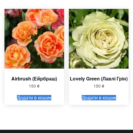
Airbrush (Ейрбраш)
Lovely Green (Лавлі Грін)
150
₴
150
₴
Додати в кошик
Додати в кошик