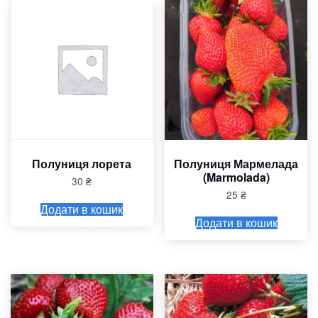
Полуниця лорета
Полуниця Мармелада
(Marmolada)
30
₴
25
₴
Додати в кошик
Додати в кошик