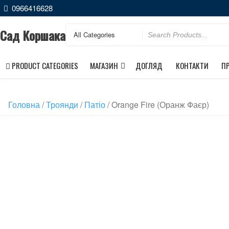
0966416628
Сад Коршака
PRODUCT CATEGORIES
МАГАЗИН
ДОГЛЯД
КОНТАКТИ
П
Головна
/
Троянди
/
Патіо
/ Orange Fire (Оранж Фаєр)