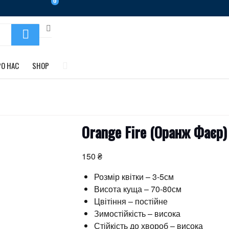
0
РО НАС
SHOP
Orange Fire (Оранж Фаєр)
150
₴
Розмір квітки – 3-5см
Висота куща – 70-80см
Цвітіння – постійне
Зимостійкість – висока
Стійкість до хвороб – висока