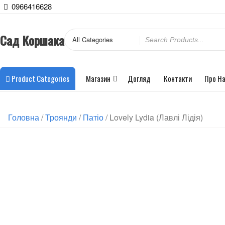
0966416628
Сад Коршака
Product Categories
Магазин
Догляд
Контакти
Про Н
Головна
/
Троянди
/
Патіо
/ Lovely Lydia (Лавлі Лідія)