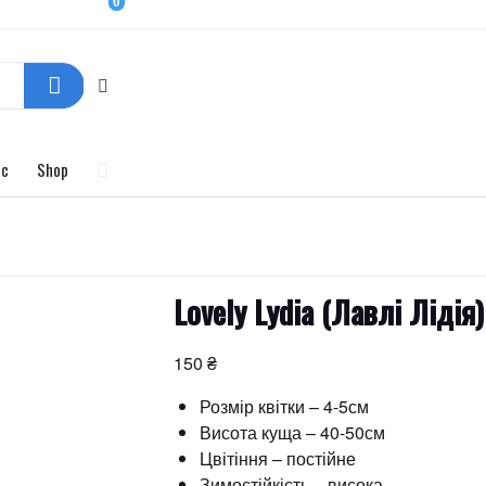
0
ас
Shop
Lovely Lydia (Лавлі Лідія)
150
₴
Розмір квітки – 4-5см
Висота куща – 40-50см
Цвітіння – постійне
Зимостійкість – висока