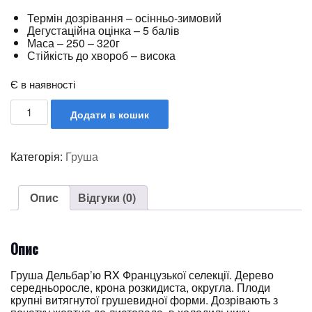
Термін дозрівання – осінньо-зимовий
Дегустаційна оцінка – 5 балів
Маса – 250 – 320г
Стійкість до хвороб – висока
Є в наявності
Додати в кошик
Категорія:
Груша
Опис
Відгуки (0)
Опис
Груша Дельбар’ю RX Французької селекції. Дерево
середньоросле, крона розкидиста, округла. Плоди
крупні витягнутої грушевидної форми. Дозрівають з