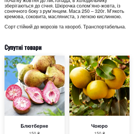
початку жовтня до листопада, в холодильнику
зберігаються до січня. Шкірочка солом’яно-жовта, із
сонячного боку з рум’янцем. Маса 250 – 320г. М’якоть
кремова, соковита, масляниста, з легкою кислинкою.
Сорт стійкий до морозів та хвороб. Транспортабельна.
Супутні товари
Блютберне
Чоюро
150
₴
150
₴