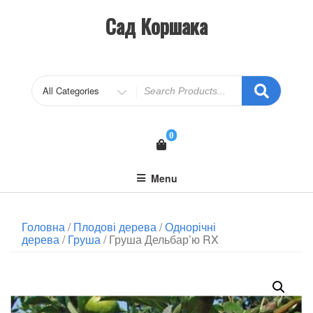
Сад Коршака
0
Menu
Головна
/
Плодові дерева
/
Однорічні
дерева
/
Груша
/ Груша Дельбар’ю RX