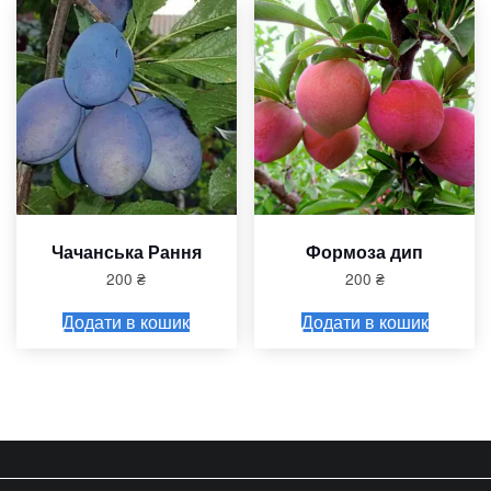
Чачанська Рання
Формоза дип
200
₴
200
₴
Додати в кошик
Додати в кошик