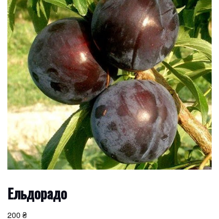
Ельдорадо
200
₴