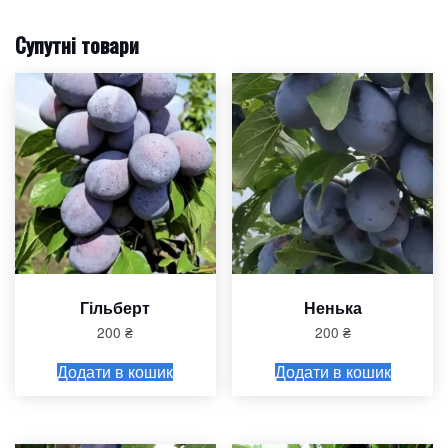
Супутні товари
Гільберт
Ненька
200
₴
200
₴
Додати в кошик
Додати в кошик