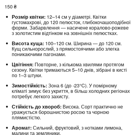
150
₴
Розмір квітки:
12–14 см у діаметрі.
Квітки
густомахрові, до 120 пелюсток, глибокочашоподібної
форми.
Забарвлення — насичене коралово-рожеве
з золотистим відтінком на зовнішніх пелюстках.
​
Висота куща:
100–120 см.
Ширина — до 120 см.
Кущ сильнорослий, з прямостоячими або злегка
поникаючими пагонами.
Цвітіння:
Повторне, з кількома хвилями протягом
сезону.
Квітки тримаються 5–10 днів, зібрані в кисті
по 1–3 штуки.
Зимостійкість:
Зона 6 (до -23°C).
У помірному
кліматі зимує без укриття, в більш холодних регіонах
потребує легкого захисту.
​
Стійкість до хвороб:
Висока.
Сорт практично не
уражується борошнистою росою та чорною
плямистістю.
Аромат:
Сильний, фруктовий, з нотками лимона,
малини та земляники.
​