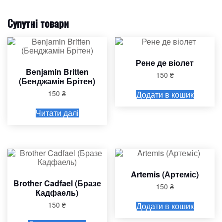
Супутні товари
Рене де віолет
Benjamin Britten
150
₴
(Бенджамін Брітен)
150
₴
Додати в кошик
Читати далі
Artemis (Артеміс)
Brother Cadfael (Бразе
150
₴
Кадфаель)
150
₴
Додати в кошик