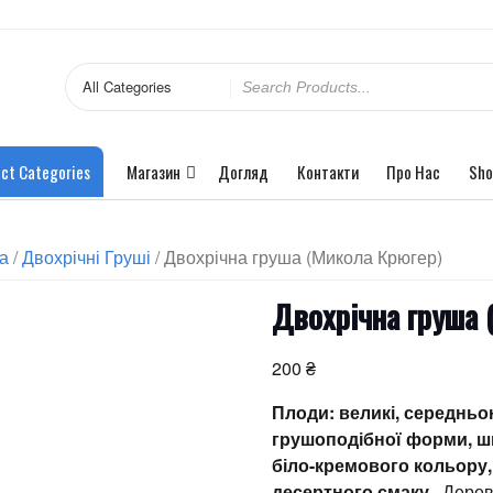
ct Categories
Магазин
Догляд
Контакти
Про Нас
Sho
ва
/
Двохрічні Груші
/ Двохрічна груша (Микола Крюгер)
Двохрічна груша 
200
₴
Плоди: великі, середньою
грушоподібної форми, ш
біло-кремового кольору,
десертного смаку
. Дерев