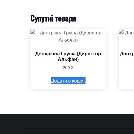
Супутні товари
Двохрічна Груша (Директор
Двохр
Альфан)
200
₴
Додати в кошик