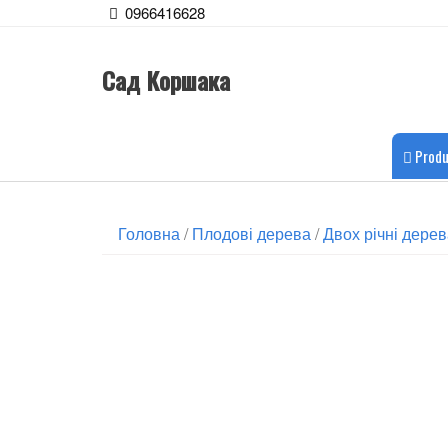
0966416628
Сад Коршака
Produ
Головна
/
Плодові дерева
/
Двох річні дере