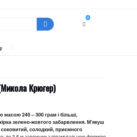
0
p
(Микола Крюгер)
 масою 240 – 300 грам і більші,
кірка зелено-жовтого забарвлення.
М’якуш
 соковитий, солодкий, приємного
о: до 3.5 м заввишки з пірамідальною формою