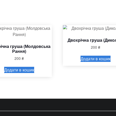
Двохрічна груша (Дико
ічна груша (Молдовська
200
₴
Рання)
Додати в кошик
200
₴
Додати в кошик