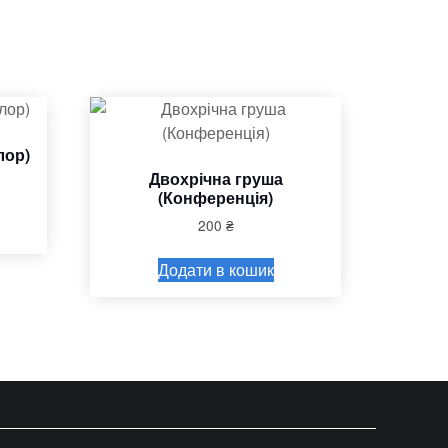
лор)
Двохрічна груша
(Конференція)
200
₴
Додати в кошик