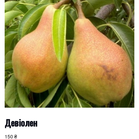
Девіолен
150
₴