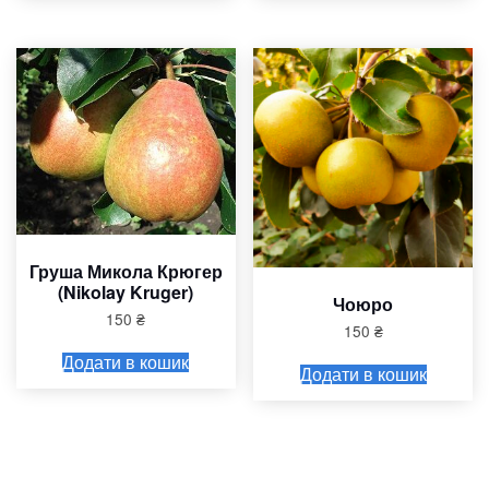
Груша Микола Крюгер
(Nikolay Kruger)
Чоюро
150
₴
150
₴
Додати в кошик
Додати в кошик