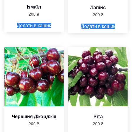
Ізмаїл
Лапінс
200
₴
200
₴
Додати в кошик
Додати в кошик
Черешня Джорджія
Ріта
200
₴
200
₴