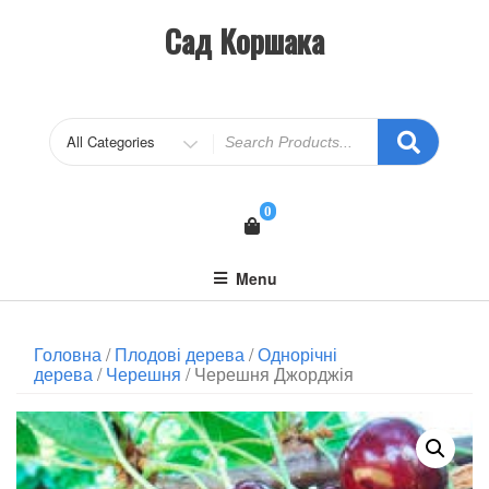
Сад Коршака
0
Menu
Головна
/
Плодові дерева
/
Однорічні
дерева
/
Черешня
/ Черешня Джорджія