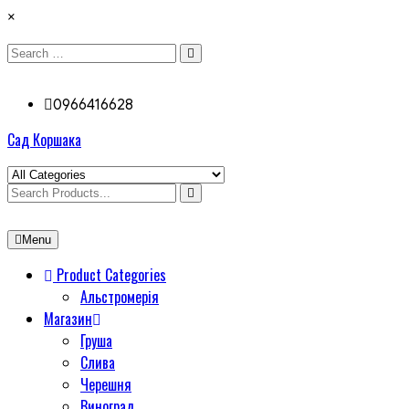
×
0966416628
Сад Коршака
Menu
Product Categories
Альстромерія
Магазин
Груша
Слива
Черешня
Виноград