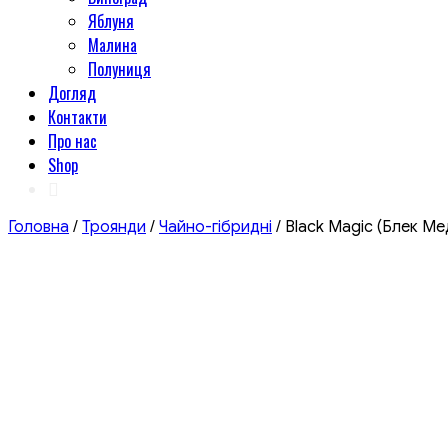
Яблуня
Малина
Полуниця
Догляд
Контакти
Про нас
Shop
Головна
/
Троянди
/
Чайно-гібридні
/ Black Magic (Блек Ме