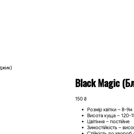
джик)
Black Magic (Б
150
₴
Розмір квітки – 8-9м
Висота куща – 120-
Цвітіння – постійне
Зимостійкість – висо
Стійкість до хвороб