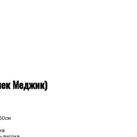
лек Меджик)
150см
ка
 – висока