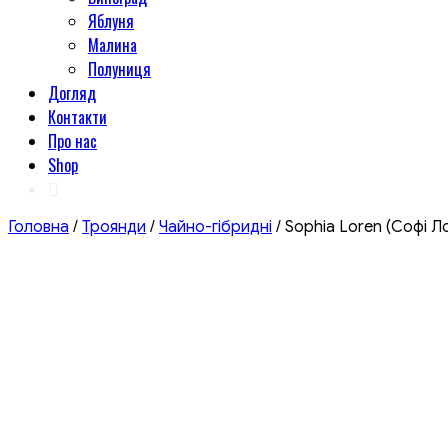
Яблуня
Малина
Полуниця
Догляд
Контакти
Про нас
Shop
Головна
/
Троянди
/
Чайно-гібридні
/ Sophia Loren (Софі Л