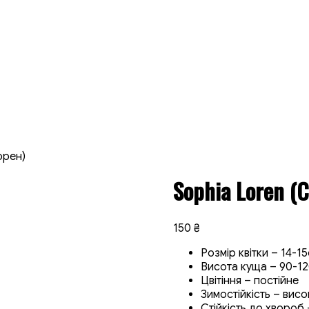
орен)
Sophia Loren (
150
₴
Розмір квітки – 14-1
Висота куща – 90-1
Цвітіння – постійне
Зимостійкість – висо
Стійкість до хвороб