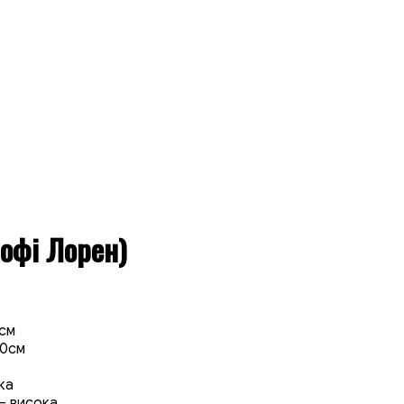
Софі Лорен)
5см
20см
ка
 – висока