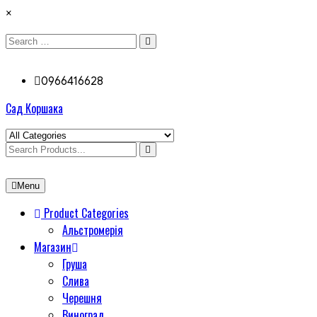
×
0966416628
Сад Коршака
Menu
Product Categories
Альстромерія
Магазин
Груша
Слива
Черешня
Виноград