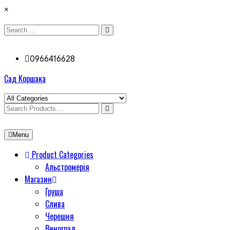
×
0966416628
Сад Коршака
Menu
Product Categories
Альстромерія
Магазин
Груша
Слива
Черешня
Виноград