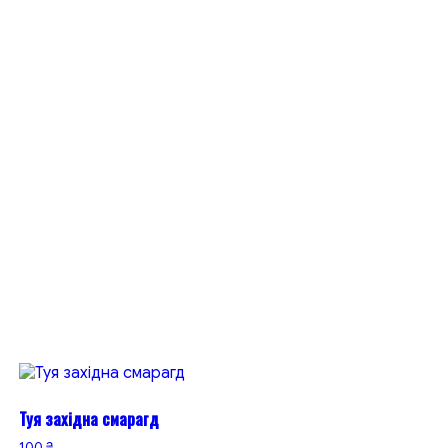
Туя західна смарагд
100
₴