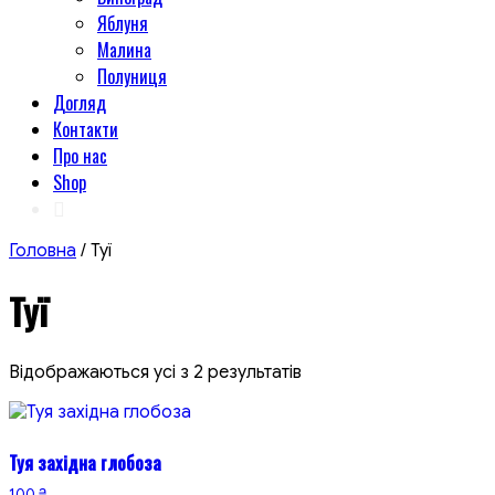
Яблуня
Малина
Полуниця
Догляд
Контакти
Про нас
Shop
Головна
/ Туї
Туї
Відображаються усі з 2 результатів
Туя західна глобоза
100
₴