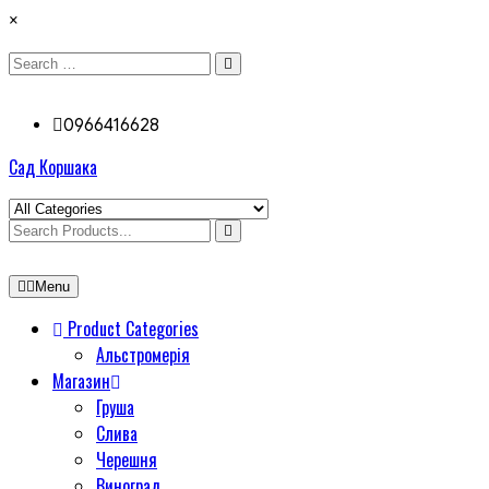
×
0966416628
Сад Коршака
Menu
Product Categories
Альстромерія
Магазин
Груша
Слива
Черешня
Виноград