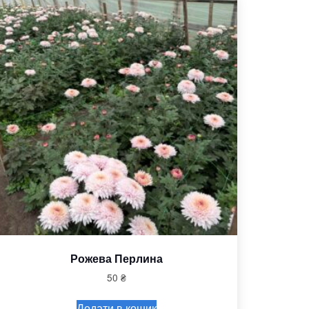
Рожева Перлина
50
₴
Додати в кошик