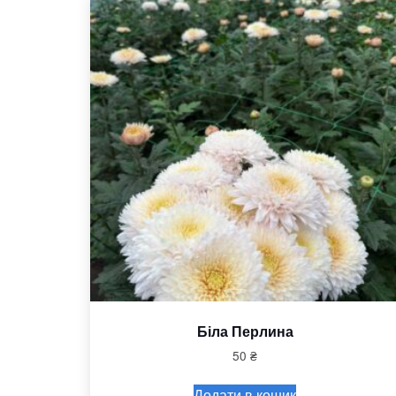
Біла Перлина
50
₴
Додати в кошик