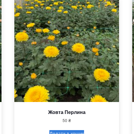
Жовта Перлина
50
₴
Додати в кошик