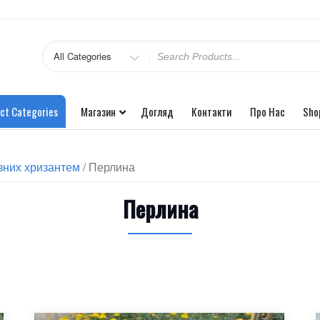
ct Categories
Магазин
Догляд
Контакти
Про Нас
Sho
зних хризантем
/ Перлина
Перлина